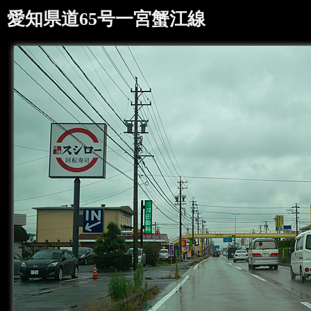
愛知県道65号一宮蟹江線