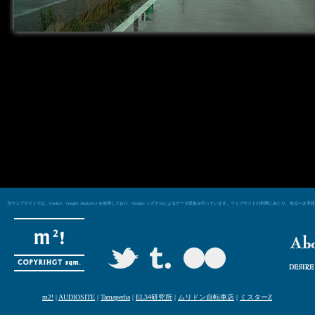
当ウェブサイトでは、Cookie、Google Analytics を使用しており、Google シグナルによるデータ収集を行っています。ウェブサイトの利用にあた
m2!
|
AUDIOSITE
|
Tamapedia
|
EL34研究所
|
ムリドン自転車店
|
ミスターZ