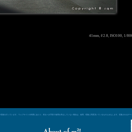
41mm, f/2.8, ISO100, 1/80
e シグナルによるデータ収集を行っています。ウェブサイトの利用にあたり、然るべき手段で使用を停止していない場合は、使用、収集に同意頂いているものとみなします。収集される