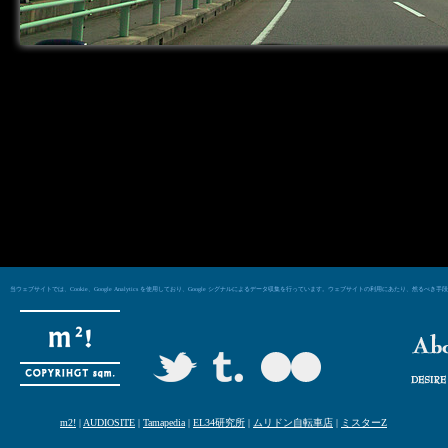
当ウェブサイトでは、Cookie、Google Analytics を使用しており、Google シグナルによるデータ収集を行っています。ウェブサイトの利用にあた
m2!
|
AUDIOSITE
|
Tamapedia
|
EL34研究所
|
ムリドン自転車店
|
ミスターZ