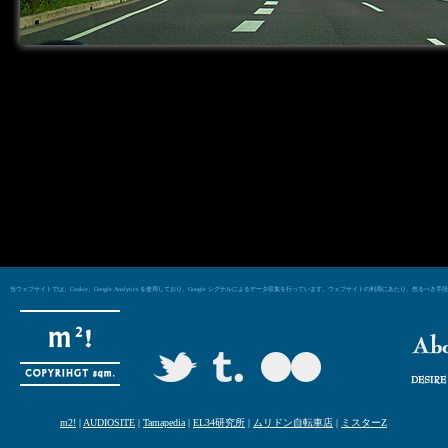
当ウェブサイトでは、Cookie、Google Analytics を使用しており、Google シグナルによるデータ収集を行っています。ウェブサイトの利用にあた
m2!
|
AUDIOSITE
|
Tamapedia
|
EL34研究所
|
ムリドン自転車店
|
ミスターZ