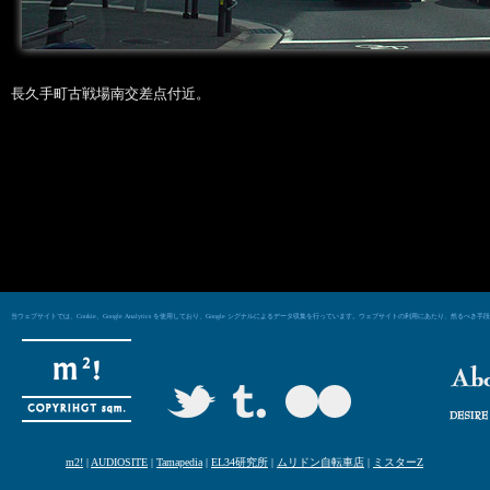
長久手町古戦場南交差点付近。
当ウェブサイトでは、Cookie、Google Analytics を使用しており、Google シグナルによるデータ収集を行っています。ウェブサイトの利用にあた
m2!
|
AUDIOSITE
|
Tamapedia
|
EL34研究所
|
ムリドン自転車店
|
ミスターZ