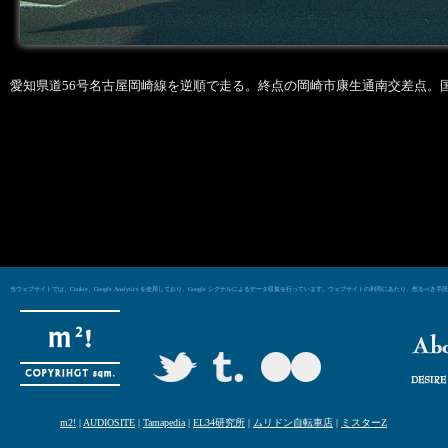
愛知県道56号名古屋岡崎線を逆順で走る。終点の岡崎市康生通南交差点。
当ウェブサイトでは、Cookie、Google Analytics を使用しており、Google シグナルによるデータ収集を行っています。ウェブサイトの利用にあた
m2!
|
AUDIOSITE
|
Tamapedia
|
EL34研究所
|
ムリドン自転車店
|
ミスターZ