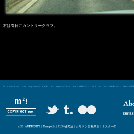
右は春日井カントリークラブ。
当ウェブサイトでは、Cookie、Google Analytics を使用しており、Google シグナルによるデータ収集を行っています。ウェブサイトの利用にあた
m2!
|
AUDIOSITE
|
Tamapedia
|
EL34研究所
|
ムリドン自転車店
|
ミスターZ