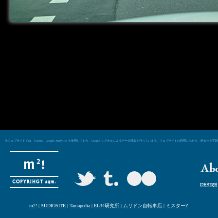
当ウェブサイトでは、Cookie、Google Analytics を使用しており、Google シグナルによるデータ収集を行っています。ウェブサイトの利用にあた
m2!
|
AUDIOSITE
|
Tamapedia
|
EL34研究所
|
ムリドン自転車店
|
ミスターZ