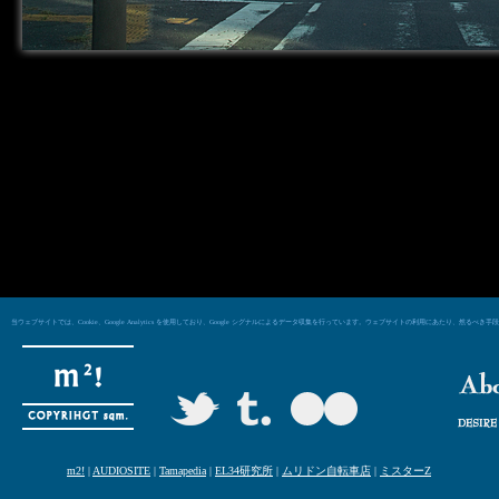
当ウェブサイトでは、Cookie、Google Analytics を使用しており、Google シグナルによるデータ収集を行っています。ウェブサイトの利用にあた
m2!
|
AUDIOSITE
|
Tamapedia
|
EL34研究所
|
ムリドン自転車店
|
ミスターZ