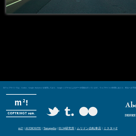
当ウェブサイトでは、Cookie、Google Analytics を使用しており、Google シグナルによるデータ収集を行っています。ウェブサイトの利用にあた
m2!
|
AUDIOSITE
|
Tamapedia
|
EL34研究所
|
ムリドン自転車店
|
ミスターZ