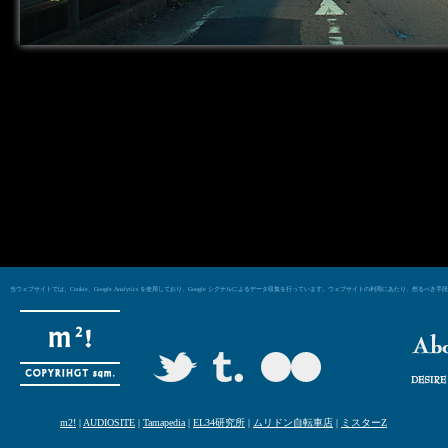
当ウェブサイトでは、Cookie、Google Analytics を使用しており、Google シグナルによるデータ収集を行っています。ウェブサイトの利用にあた
m2!
|
AUDIOSITE
|
Tamapedia
|
EL34研究所
|
ムリドン自転車店
|
ミスターZ