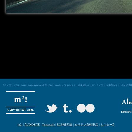
当ウェブサイトでは、Cookie、Google Analytics を使用しており、Google シグナルによるデータ収集を行っています。ウェブサイトの利用にあた
m2!
|
AUDIOSITE
|
Tamapedia
|
EL34研究所
|
ムリドン自転車店
|
ミスターZ