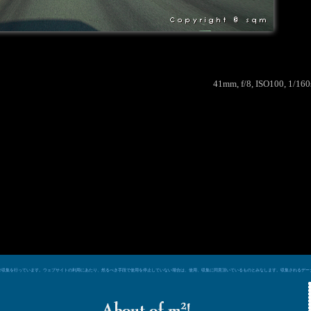
41mm, f/8, ISO100, 1/16
e シグナルによるデータ収集を行っています。ウェブサイトの利用にあたり、然るべき手段で使用を停止していない場合は、使用、収集に同意頂いているものとみなします。収集される