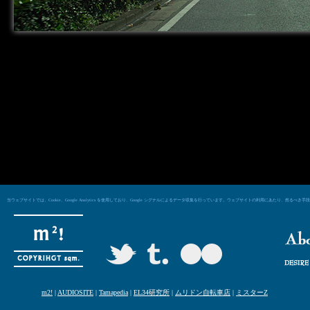
当ウェブサイトでは、Cookie、Google Analytics を使用しており、Google シグナルによるデータ収集を行っています。ウェブサイトの利用にあた
m2!
|
AUDIOSITE
|
Tamapedia
|
EL34研究所
|
ムリドン自転車店
|
ミスターZ