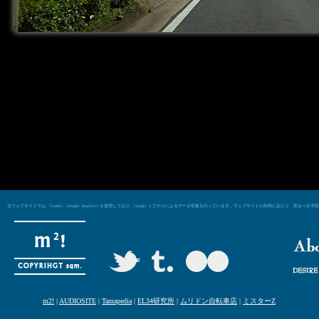
当ウェブサイトでは、Cookie、Google Analytics を使用しており、Google シグナルによるデータ収集を行っています。ウェブサイトの利用にあた
m2!
|
AUDIOSITE
|
Tamapedia
|
EL34研究所
|
ムリドン自転車店
|
ミスターZ