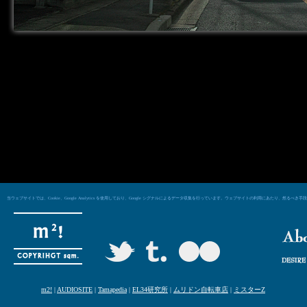
当ウェブサイトでは、Cookie、Google Analytics を使用しており、Google シグナルによるデータ収集を行っています。ウェブサイトの利用にあた
m2!
|
AUDIOSITE
|
Tamapedia
|
EL34研究所
|
ムリドン自転車店
|
ミスターZ