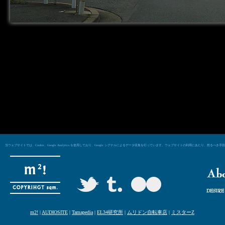
当ウェブサイトでは、Cookie、Google Analytics を使用しており、Google シグナルによるデータ収集を行っています。ウェブサイトの利用にあた
m2!
|
AUDIOSITE
|
Tamapedia
|
EL34研究所
|
ムリドン自転車店
|
ミスターZ