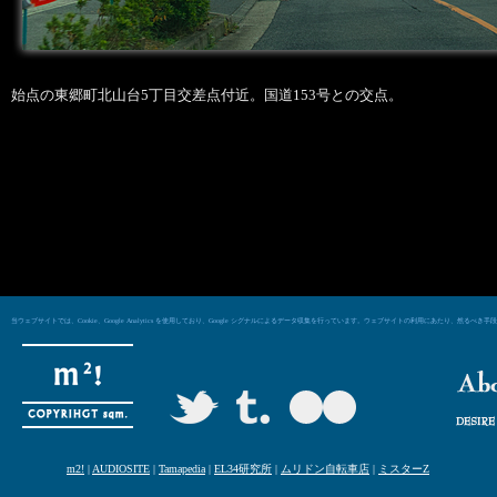
始点の東郷町北山台5丁目交差点付近。国道153号との交点。
当ウェブサイトでは、Cookie、Google Analytics を使用しており、Google シグナルによるデータ収集を行っています。ウェブサイトの利用にあた
m2!
|
AUDIOSITE
|
Tamapedia
|
EL34研究所
|
ムリドン自転車店
|
ミスターZ