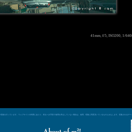
41mm, f/5, ISO200, 1/64
e シグナルによるデータ収集を行っています。ウェブサイトの利用にあたり、然るべき手段で使用を停止していない場合は、使用、収集に同意頂いているものとみなします。収集される