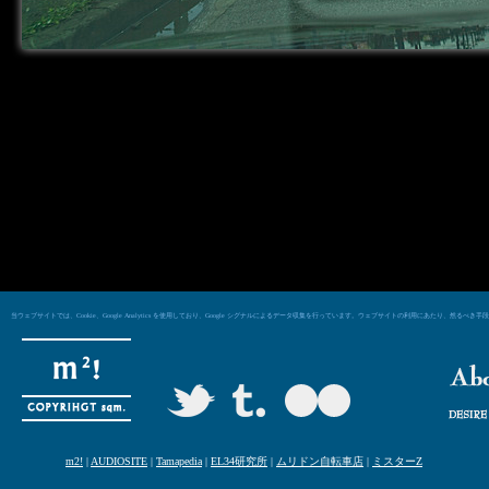
当ウェブサイトでは、Cookie、Google Analytics を使用しており、Google シグナルによるデータ収集を行っています。ウェブサイトの利用にあた
m2!
|
AUDIOSITE
|
Tamapedia
|
EL34研究所
|
ムリドン自転車店
|
ミスターZ