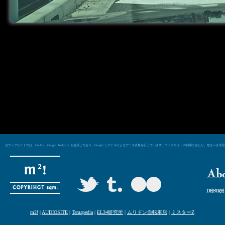
当ウェブサイトでは、Cookie、Google Analytics を使用しており、Google シグナルによるデータ収集を行っています。ウェブサイトの利用にあた
m2!
|
AUDIOSITE
|
Tamapedia
|
EL34研究所
|
ムリドン自転車店
|
ミスターZ