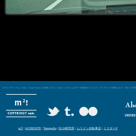
当ウェブサイトでは、Cookie、Google Analytics を使用しており、Google シグナルによるデータ収集を行っています。ウェブサイトの利用にあた
m2!
|
AUDIOSITE
|
Tamapedia
|
EL34研究所
|
ムリドン自転車店
|
ミスターZ