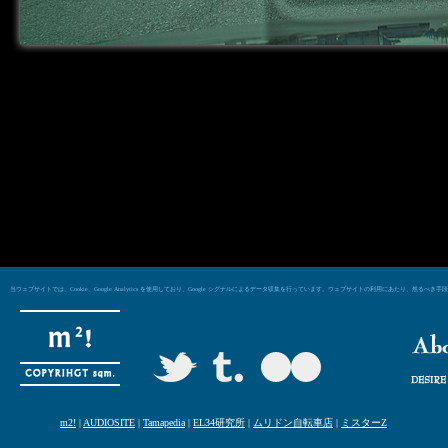
当ウェブサイトでは、Cookie、Google Analytics を使用しており、Google シグナルによるデータ収集を行っています。ウェブサイトの利用にあた
m2!
|
AUDIOSITE
|
Tamapedia
|
EL34研究所
|
ムリドン自転車店
|
ミスターZ