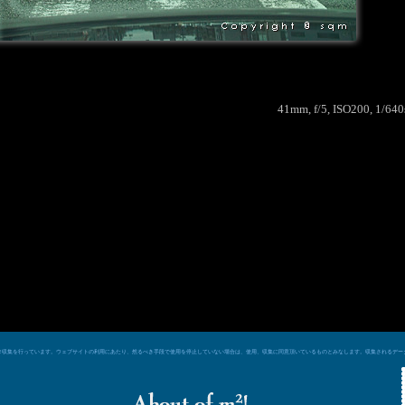
41mm, f/5, ISO200, 1/64
e シグナルによるデータ収集を行っています。ウェブサイトの利用にあたり、然るべき手段で使用を停止していない場合は、使用、収集に同意頂いているものとみなします。収集される