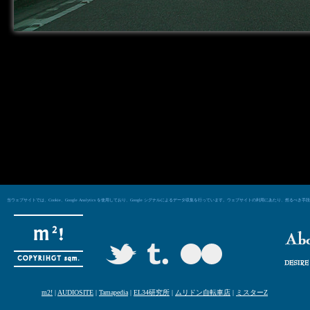
当ウェブサイトでは、Cookie、Google Analytics を使用しており、Google シグナルによるデータ収集を行っています。ウェブサイトの利用にあた
m2!
|
AUDIOSITE
|
Tamapedia
|
EL34研究所
|
ムリドン自転車店
|
ミスターZ