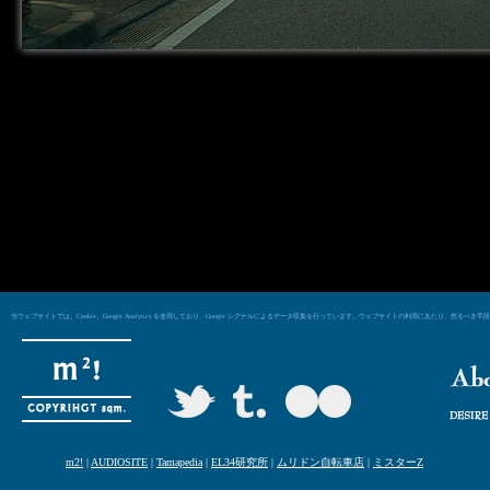
当ウェブサイトでは、Cookie、Google Analytics を使用しており、Google シグナルによるデータ収集を行っています。ウェブサイトの利用にあた
m2!
|
AUDIOSITE
|
Tamapedia
|
EL34研究所
|
ムリドン自転車店
|
ミスターZ