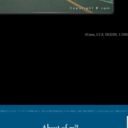
41mm, f/2.8, ISO200, 1/20
e シグナルによるデータ収集を行っています。ウェブサイトの利用にあたり、然るべき手段で使用を停止していない場合は、使用、収集に同意頂いているものとみなします。収集される