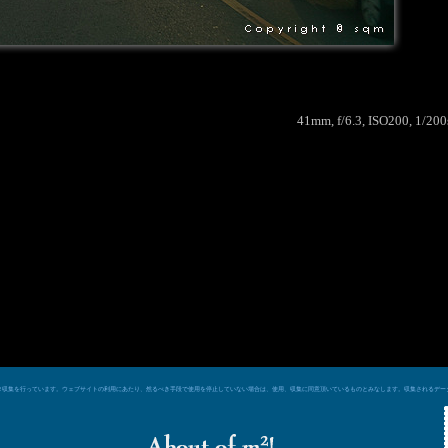
41mm, f/6.3, ISO200, 1/20
e シグナルによるデータ収集を行っています。ウェブサイトの利用にあたり、然るべき手段で使用を停止していない場合は、使用、収集に同意頂いているものとみなします。収集される