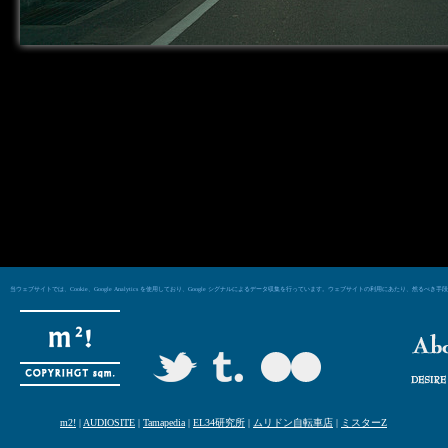
当ウェブサイトでは、Cookie、Google Analytics を使用しており、Google シグナルによるデータ収集を行っています。ウェブサイトの利用にあた
m2!
|
AUDIOSITE
|
Tamapedia
|
EL34研究所
|
ムリドン自転車店
|
ミスターZ