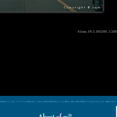
41mm, f/6.3, ISO200, 1/20
e シグナルによるデータ収集を行っています。ウェブサイトの利用にあたり、然るべき手段で使用を停止していない場合は、使用、収集に同意頂いているものとみなします。収集される